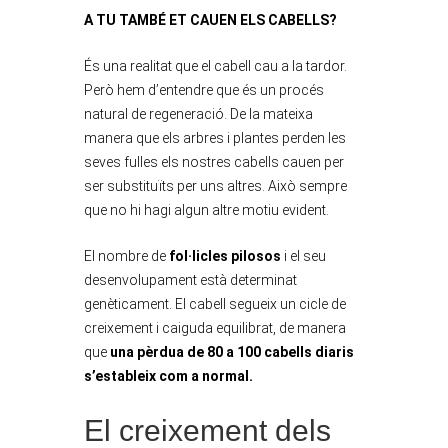
A TU TAMBÉ ET CAUEN ELS CABELLS?
És una realitat que el cabell cau a la tardor.
Però hem d’entendre que és un procés
natural de regeneració. De la mateixa
manera que els arbres i plantes perden les
seves fulles els nostres cabells cauen per
ser substituïts per uns altres. Això sempre
que no hi hagi algun altre motiu evident.
El nombre de
fol·licles pilosos
i el seu
desenvolupament està determinat
genèticament. El cabell segueix un cicle de
creixement i caiguda equilibrat, de manera
que
una pèrdua de 80 a 100 cabells diaris
s’estableix com a normal.
El creixement dels