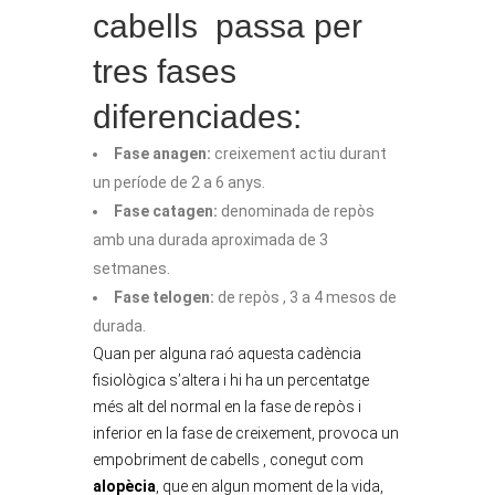
cabells passa per
tres fases
diferenciades:
Fase anagen:
creixement actiu durant
un període de 2 a 6 anys.
Fase catagen:
denominada de repòs
amb una durada aproximada de 3
setmanes.
Fase telogen:
de repòs , 3 a 4 mesos de
durada.
Quan per alguna raó aquesta cadència
fisiològica s’altera i hi ha un percentatge
més alt del normal en la fase de repòs i
inferior en la fase de creixement, provoca un
empobriment de cabells , conegut com
alopècia
, que en algun moment de la vida,