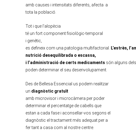
amb causes i intensitats diferents, afecta a
tota la població.
Tot i que l’alopècia
té un fort component fisiològic-temporal
i genètic,
es defineix com una patologia multifactorial.
L’estrès, l’a
nutrició desequilibrada o escassa,
i l’administració de certs medicaments
són alguns dels
poden determinar el seu desenvolupament.
Des de Bellesa Essencial us podem realitzar
un
diagnòstic gratuït
amb microvisor i microcàmera per poder
determinar el percentatge de cabells que
estan a cada fase i aconsellar-vos segons el
diagnòstic el tractament més adequat per a
fer tant a casa com al nostre centre.