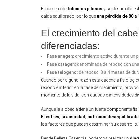
El número de
folículos pilosos
y su desarrollo es
caída equilibrado, por lo que
una pérdida de 80 a
El crecimiento del cabe
diferenciadas:
Fase anagen:
crecimiento activo durante un pe
Fase catagen:
denominada de reposo con una
Fase telogeno:
de reposo, 3 a 4 meses de dur
Cuando por alguna razón esta cadencia fisiológica 
reposo e inferior en la fase de crecimiento, pro
momento de la vida, con causas e intensidades dist
Aunque la alopecia tiene un fuerte componente fisi
El estrés, la ansiedad, nutrición desequilibra
los factores que pueden determinar su desarrollo.
Desde Belleza Essencial podemos realizar un
diag