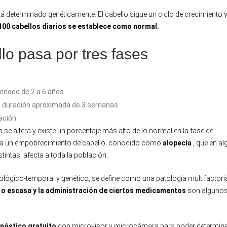
tá determinado genéticamente. El cabello sigue un ciclo de crecimiento 
 100 cabellos diarios se establece como normal.
llo pasa por tres fases
ríodo de 2 a 6 años.
 duración aproximada de 3 semanas.
ación.
se altera y existe un porcentaje más alto de lo normal en la fase de
voca un empobrecimiento de cabello, conocido como
alopecia
, que en al
intas, afecta a toda la población.
ológico-temporal y genético, se define como una patología multifactoria
da o escasa y la administración de ciertos medicamentos
son algunos
nóstico gratuito
con microvisor y microcámara para poder determina